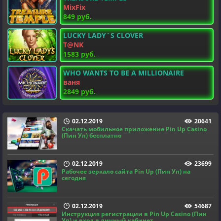
MixFix
На сегодняшний день разработчики выпустили более 100
849 руб.
игровых автоматов Pin Up на деньги
, радуя своих игроков
новинками.
LUCKY LADY`S CLOVER
T@NK
Игровые моменты аппарата Pin-Up
1583 руб.
Fruits на реальные деньги
WHO WANTS TO BE A MILLIONAIRE
ваня
2849 руб.
02.12.2019
20641
Скачать мобильное приложение Pin Up Casino
(Пин Уп) бесплатно
02.12.2019
23699
Рабочее зеркало сайта Pin Up (Пин Уп) на
сегодня
02.12.2019
54687
Инструкция регистрации в Pin Up Casino (Пин
Уп) и вход в личный кабинет