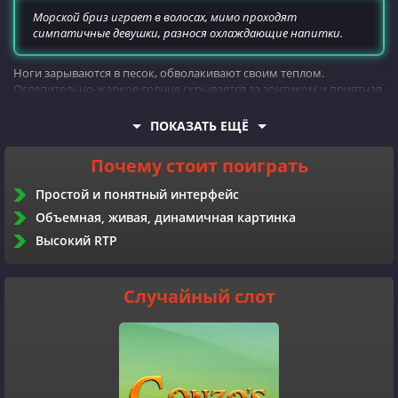
Морской бриз играет в волосах, мимо проходят
симпатичные девушки, разнося охлаждающие напитки.
Ноги зарываются в песок, обволакивают своим теплом.
Ослепительно-жаркое солнце скрывается за зонтиком и приятная
прохлада тени от него расслабляет. Мыслительная деятельность
прекращается, взгляд уходит за линию горизонта.
ПОКАЗАТЬ ЕЩЁ
Почему стоит поиграть
Попивая коктейль, лениво наживаешь на телефоне
кнопку старт и окунаешься в приятное шуршание
Простой и понятный интерфейс
барабанов у слота.
Объемная, живая, динамичная картинка
Высокий RTP
Spinomenal - производитель
автомата Pin-Up Fruits с выводом денег
Случайный слот