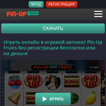
ВХОД
РЕГИСТРАЦИЯ
СКАЧАТЬ
Играть онлайн в игровой автомат Pin-Up
Fruits без регистрации бесплатно или
на деньги
ИГРАТЬ